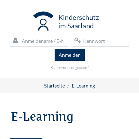
Zum Hauptinhalt
K
inderschutz
i
m Saarland
Anmeldename / E-Mail
Kennwort
Kennwort vergessen?
Startseite
E-Learning
E-Learning