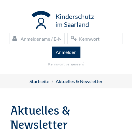
Zum Hauptinhalt
K
inderschutz
i
m Saarland
Anmeldename / E-Mail
Kennwort
Kennwort vergessen?
Startseite
Aktuelles & Newsletter
Aktuelles &
Newsletter