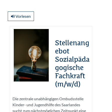
Vorlesen
Allgemeines
Kursthemen
Stellenang
ebot
Sozialpäda
gogische
Fachkraft
(m/w/d)
Die zentrale unabhängigen Ombudsstelle
Kinder- und Jugendhilfe des Saarlandes
sucht zum nächstmöglichen Zeitpunkt eine