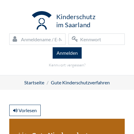
Zum Hauptinhalt
K
inderschutz
i
m Saarland
Anmeldename / E-Mail
Kennwort
Kennwort vergessen?
Startseite
Gute Kinderschutzverfahren
Vorlesen