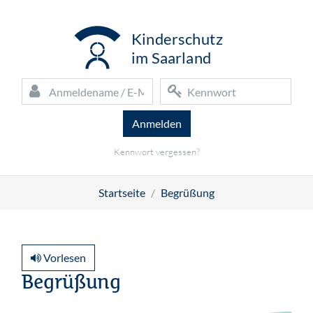
Zum Hauptinhalt
K
inderschutz
i
m Saarland
Anmeldename / E-Mail
Kennwort
Kennwort vergessen?
Startseite
Begrüßung
Vorlesen
Begrüßung